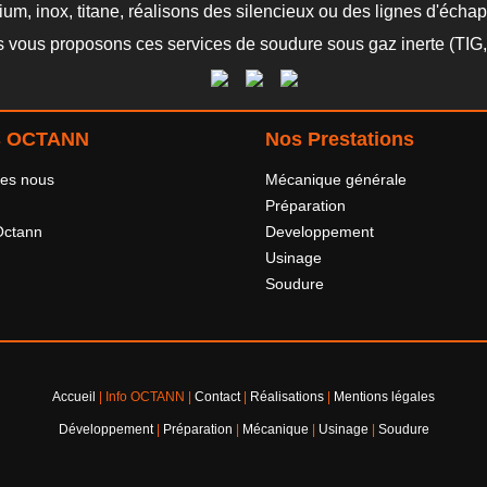
um, inox, titane, réalisons des silencieux ou des lignes d'éch
s vous proposons ces services de soudure sous gaz inerte (TIG,
rs OCTANN
Nos Prestations
es nous
Mécanique générale
Préparation
Octann
Developpement
Usinage
Soudure
Accueil
| Info OCTANN |
Contact
|
Réalisations
|
Mentions légales
Développement
|
Préparation
|
Mécanique
|
Usinage
|
Soudure
nce | Design Koax Tel : 06 09 81 07